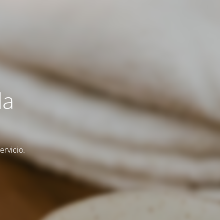
la
rvicio.