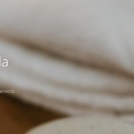
la
rvicio.