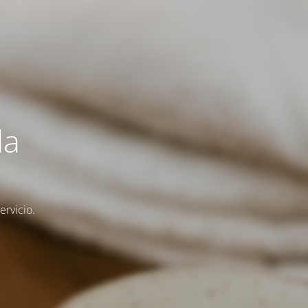
la
rvicio.